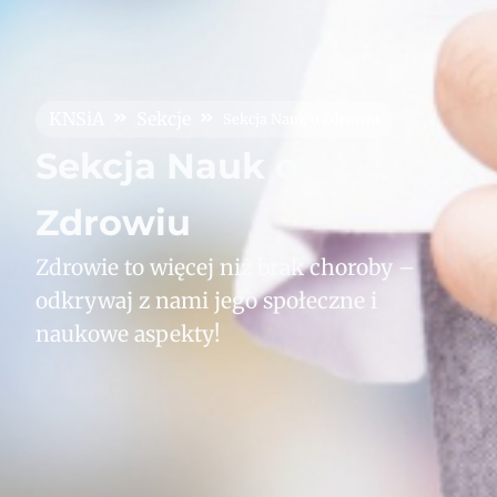
KNSiA
Sekcje
Sekcja Nauk o Zdrowiu
Sekcja Nauk o
Zdrowiu
Zdrowie to więcej niż brak choroby –
odkrywaj z nami jego społeczne i
naukowe aspekty!