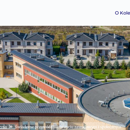
O Kol
zna
Świadome przywództwo w życiu zawodowym i społecznym