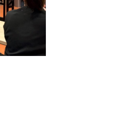
udować świadome
jOsobisty #