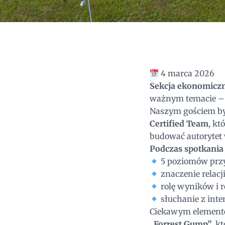
4 marca 2026
Sekcja ekonomicz
ważnym temacie – 
Naszym gościem b
Certified Team
, kt
budować autorytet 
Podczas spotkania
5 poziomów przy
znaczenie relac
rolę wyników i 
słuchanie z inte
Ciekawym elemente
„Forrest Gump”
, k