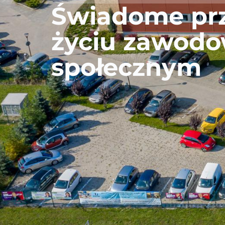
Świadome pr
życiu zawodo
społecznym