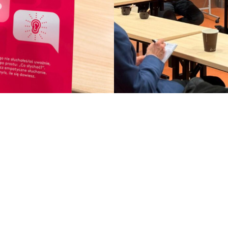
pirujące spotkanie i wartościową rozmowę o tym, jak b
ciu zawodowym i społecznym.
ćDariuszKowalewski #Przywództwo #Leadership #Rozwó