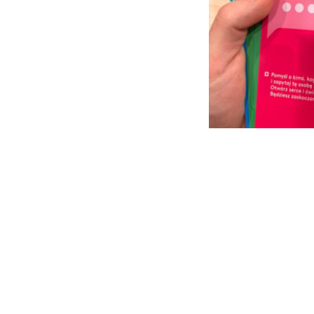
Dziękujemy za ins
przywództwo w ży
KNSiA #WASE #Goś