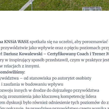
na KNSiA WASE
spotkała się na uczelni, aby porozmawiać
przywództwie jako wpływie oraz o pięciu poziomach pr
ył
Dariusz Kowalewski – Certyfikowany Coach i Trener 
óry w inspirujący sposób przedstawił, czym w praktyce jest 
w relacjach z innymi.
 omówiliśmy:
wództwa – od stanowiska po autorytet osobisty
ji i zaufania w budowaniu wpływu
rozwoju innych w drodze do dojrzałego przywództwa
ncją zrozumienia jako kluczową kompetencję lidera
m dyskusji było również odniesienie tych poziomów do 
tóry pokazuje, że prawdziwe przywództwo często wynika z