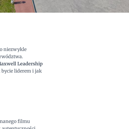
 o niezwykle
zywództwa.
Maxwell Leadership
bycie liderem i jak
znanego filmu
 autentyczności,