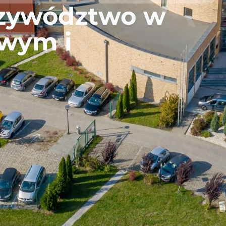
zywództwo w
wym i