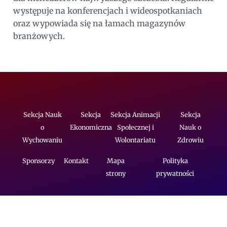
występuje na konferencjach i wideospotkaniach
oraz wypowiada się na łamach magazynów
branżowych.
Sekcja Nauk
Sekcja
Sekcja Animacji
Sekcja
o
Ekonomiczna
Społecznej i
Nauk o
Wychowaniu
Wolontariatu
Zdrowiu
Sponsorzy
Kontakt
Mapa
Polityka
strony
prywatności
© 2025 Wielkopolska Akademia Społeczno-Ekonomiczna.
Wszelkie prawa zastrzeżone.